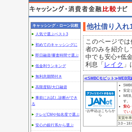
他社借り入れ
キャッシング・ローン比較
人気で選ぶベスト3
このページでは
初めてのキャッシングに
者のみを紹介し
即日融資/審査時間で選ぶ
中でも安心+低
利息「
レイク
」
低金利ランキング
無利息期間付き
≪SMBCモビット≫WEB
SM
高限度額/大口融資
安定
WE
事前にお試し診断ができ
す。
る
安心
↑お申込はこちらか
てい
テレビCMや知名度で選ぶ
ら
実質年率
3.0～18
安心の銀行系から選ぶ