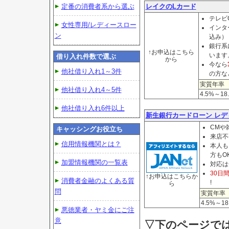
定番の消費者系から選ぶ
レイクのLカード
テレビ
女性専用/レディースロー
インタ
ン
込み）
銀行系
↑お申込はこちら
います
借り入れ件数で選ぶ
から
今なら
他社借り入れ1～3件
の方な
実質年率
他社借り入れ4～5件
4.5%～18
他社借り入れ6件以上
新生銀行カードローン レ
CMや
キャッシングお役立ち
来店不
信用情報機関とは？
本人も
方もO
加盟情報機関の一覧表
対応は
30日間
↑お申込はこちらか
消費者金融のよくある質
!
ら
問
実質年率
4.5%～18
悪徳業者・ヤミ金にご注
意
▽下のページで