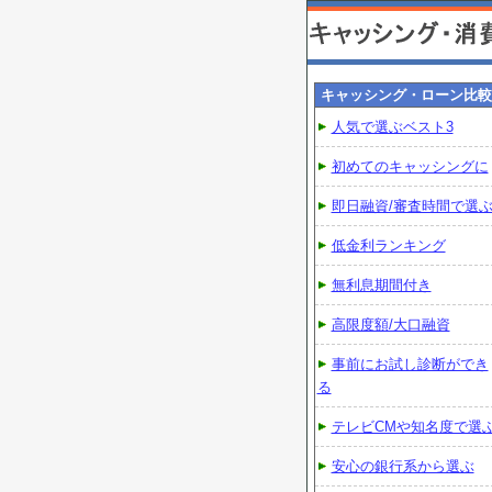
キャッシング・ローン比較
人気で選ぶベスト3
初めてのキャッシングに
即日融資/審査時間で選
低金利ランキング
無利息期間付き
高限度額/大口融資
事前にお試し診断ができ
る
テレビCMや知名度で選
安心の銀行系から選ぶ