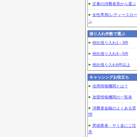
定番の消費者系から選ぶ
女性専用/レディースロ
ン
借り入れ件数で選ぶ
他社借り入れ1～3件
他社借り入れ4～5件
他社借り入れ6件以上
キャッシングお役立ち
信用情報機関とは？
加盟情報機関の一覧表
消費者金融のよくある質
問
悪徳業者・ヤミ金にご注
意