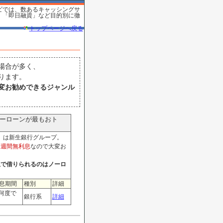
ビでは、数あるキャッシングサ
」「即日融資」など目的別に徹
。
トップページへ戻る
場合が多く、
ります。
変お勧めできるジャンル
ーローンが最もおト
」は新生銀行グループ。
1週間無利息
なので大変お
息で借りられるのはノーロ
息期間
種別
詳細
(何度で
銀行系
詳細