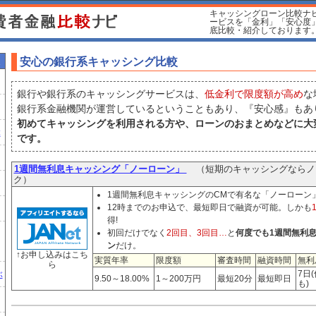
キャッシングローン比較ナ
ービスを「金利」「安心度
底比較・紹介しております
安心の銀行系キャッシング比較
銀行や銀行系のキャッシングサービスは、
低金利で限度額が高め
な
銀行系金融機関が運営しているということもあり、『安心感』もあ
初めてキャッシングを利用される方や、ローンのおまとめなどに大
ぶ
です。
1週間無利息キャッシング「ノーローン」
（短期のキャッシングならノ
ク）
1週間無利息キャッシングのCMで有名な「ノーローン
12時までのお申込で、最短即日で融資が可能。しかも
得!
初回だけでなく
2回目、3回目…
と
何度でも1週間無利
ン
だけ。
↑お申し込みはこち
実質年率
限度額
審査時間
融資時間
無利
ら
ぶ
7日
9.50～18.00%
1～200万円
最短20分
最短即日
も)