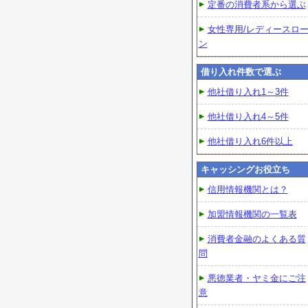
定番の消費者系から選ぶ
女性専用/レディースロ
ン
借り入れ件数で選ぶ
他社借り入れ1～3件
他社借り入れ4～5件
他社借り入れ6件以上
キャッシングお役立ち
信用情報機関とは？
加盟情報機関の一覧表
消費者金融のよくある質
問
悪徳業者・ヤミ金にご注
意