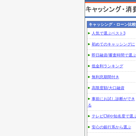
キャッシング・ローン比較
人気で選ぶベスト3
初めてのキャッシングに
即日融資/審査時間で選
低金利ランキング
無利息期間付き
高限度額/大口融資
事前にお試し診断ができ
る
テレビCMや知名度で選
安心の銀行系から選ぶ